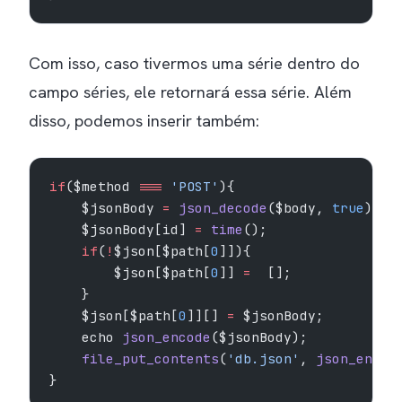
Com isso, caso tivermos uma série dentro do
campo séries, ele retornará essa série. Além
disso, podemos inserir também:
if
($method 
===
 'POST'
){
    $jsonBody 
=
 json_decode
($body, 
true
);
    $jsonBody[id] 
=
 time
();
    if
(
!
$json[$path[
0
]]){
        $json[$path[
0
]] 
=
  [];
    }
    $json[$path[
0
]][] 
=
 $jsonBody;
    echo 
json_encode
($jsonBody);
    file_put_contents
(
'db.json'
, 
json_encod
}