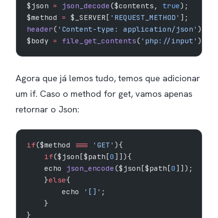
$json 
=
 json_decode
($contents, 
true
);
$method 
=
 $_SERVER[
'REQUEST_METHOD'
];
header
(
'Content-type: application/json'
);
$body 
=
 file_get_contents
(
'php://input'
);
Agora que já lemos tudo, temos que adicionar
um if. Caso o method for get, vamos apenas
retornar o Json:
if
($method 
===
 'GET'
){
    if
($json[$path[
0
]]){
    echo 
json_encode
($json[$path[
0
]]);
    }
else
{
        echo 
'[]'
;
    }
}