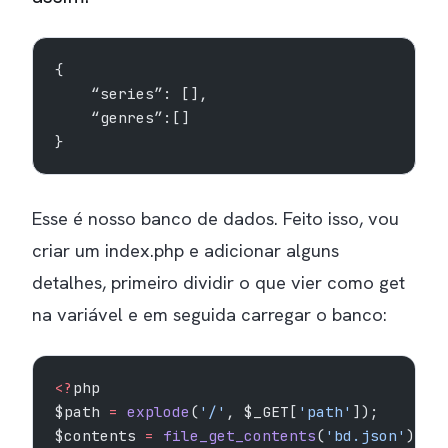
{
    “series”: [],
    “genres”:[]
}
Esse é nosso banco de dados. Feito isso, vou
criar um index.php e adicionar alguns
detalhes, primeiro dividir o que vier como get
na variável e em seguida carregar o banco:
<?
php
$path 
=
 explode
(
'/'
, $_GET[
'path'
]);
$contents 
=
 file_get_contents
(
'bd.json'
);