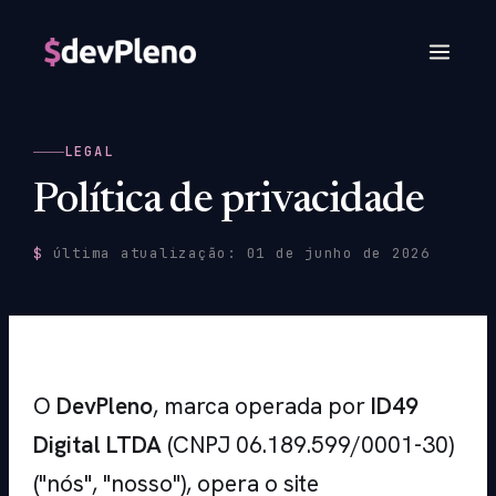
LEGAL
Política de privacidade
$
última atualização: 01 de junho de 2026
O
DevPleno
, marca operada por
ID49
Digital LTDA
(CNPJ 06.189.599/0001-30)
("nós", "nosso"), opera o site