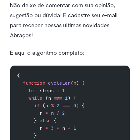
Não deixe de comentar com sua opinião,
sugestão ou dúvida! E cadastre seu e-mail
para receber nossas últimas novidades.
Abraços!
E aqui o algoritmo completo:
{
  function
 cycleLen
(
n
) {
    let
 steps 
=
 1
    while
 (n 
!==
 1
) {
      if
 (n 
%
 2
 ===
 0
) {
        n 
=
 n 
/
 2
      } 
else
 {
        n 
=
 3
 *
 n 
+
 1
      }