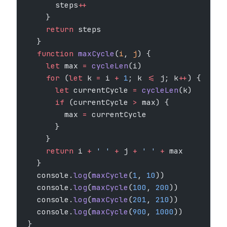
      steps
++
    }
    return
 steps
  }
  function
 maxCycle
(
i
, 
j
) {
    let
 max 
=
 cycleLen
(i)
    for
 (
let
 k 
=
 i 
+
 1
; k 
<=
 j; k
++
) {
      let
 currentCycle 
=
 cycleLen
(k)
      if
 (currentCycle 
>
 max) {
        max 
=
 currentCycle
      }
    }
    return
 i 
+
 ' '
 +
 j 
+
 ' '
 +
 max
  }
  console.
log
(
maxCycle
(
1
, 
10
))
  console.
log
(
maxCycle
(
100
, 
200
))
  console.
log
(
maxCycle
(
201
, 
210
))
  console.
log
(
maxCycle
(
900
, 
1000
))
}