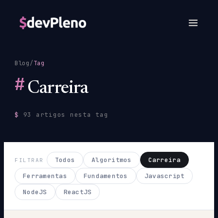
Blog
/
Tag
#
Carreira
$
93 artigos nesta tag
Todos
Algoritmos
Carreira
FILTRAR
Ferramentas
Fundamentos
Javascript
NodeJS
ReactJS