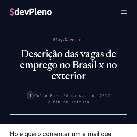
Blog
/
Carreira
Descrição das vagas de
emprego no Brasil x no
exterior
Tulio Faria
26 de set. de 2017
T
2 min de leitura
Hoje quero comentar um e-mail que