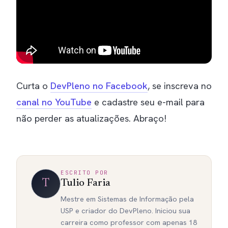
Curta o
DevPleno no Facebook
, se inscreva no
canal no YouTube
e cadastre seu e-mail para
não perder as atualizações. Abraço!
ESCRITO POR
T
Tulio Faria
Mestre em Sistemas de Informação pela
USP e criador do DevPleno. Iniciou sua
carreira como professor com apenas 18