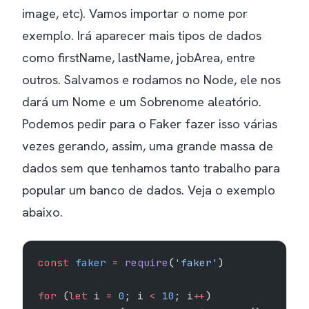
image, etc). Vamos importar o nome por
exemplo. Irá aparecer mais tipos de dados
como firstName, lastName, jobArea, entre
outros. Salvamos e rodamos no Node, ele nos
dará um Nome e um Sobrenome aleatório.
Podemos pedir para o Faker fazer isso várias
vezes gerando, assim, uma grande massa de
dados sem que tenhamos tanto trabalho para
popular um banco de dados. Veja o exemplo
abaixo.
const
 faker
 =
 require
(
'faker'
)
for
 (
let
 i 
=
 0
; i 
<
 10
; i
++
)