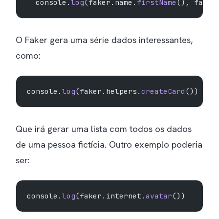
  console.
log
(faker.name.
firstName
(), faker
O Faker gera uma série dados interessantes,
como:
console.
log
(faker.helpers.
createCard
())
Que irá gerar uma lista com todos os dados
de uma pessoa fictícia. Outro exemplo poderia
ser:
console.
log
(faker.internet.
avatar
())