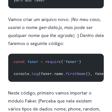
yarn add faker
Vamos criar um arquivo novo.
(No meu caso,
usarei o nome gen-data.js, mas pode ser
qualquer nome que lhe agrade).
:) Dentro dele
faremos o seguinte código:
const
 faker
 =
 require
(
'faker'
)
console.
log
(faker.name.
firstName
(), faker.n
Neste código, primeiro vamos importar o
módulo Faker. (Perceba que nele existem
vários tipos de dados: nome, phone, random,